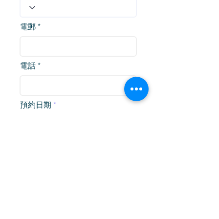
電郵
電話
r
預約日期
*
e
q
u
i
r
預約時間
e
d
備註訊息