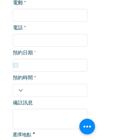
電郵
電話
r
預約日期
*
e
q
u
i
r
預約時間
e
d
備註訊息
選擇地點
*