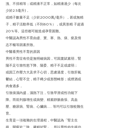
洩、不排精等；或精液不正常，如精液過少（每次
少於2.5毫升)，
或精子數量不足（少於2000萬/毫升），甚或無精
子，精子活動率低（不到60％），或異形精 子超過
20％等。這些都可能造成孕育困難。
中醫認為男性不育由虛、實、寒、熱、痰、瘀及情
志不暢等因素所致。
中醫看男性不育的原因
男性不育症有些是無明確病因，可因稟賦素弱，腎
陽不足引致性慾下降、陽委、精子不足或虛弱；
或因工作壓力大及求子心切，思慮過度，引致肝氣
鬱結，心腎不交，精子稀少或形態畸形；或煙酒或
肉食過多，
引致痰濕內盛，濕熱下注，引致早泄或性功能下
降。而前列腺增生或病變、精索靜脈曲張、高血
壓、糖尿病、腎病、心臟病….. 等均可以引致較難生
育。
生育是一項複雜的生理過程，中醫認為「腎主生
殖，開竅於二陰，藏精於腎」，所以男性的生殖功